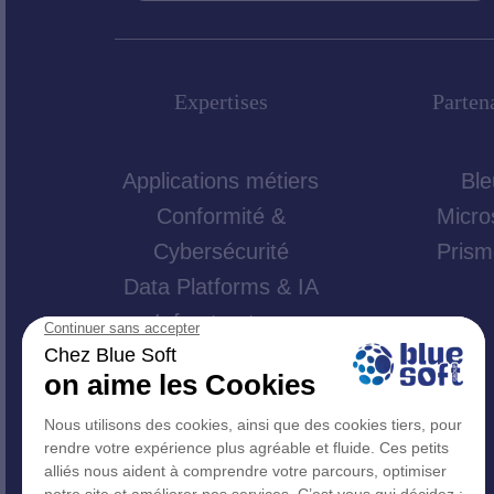
Expertises
Parten
Applications métiers
Ble
Conformité &
Micro
Cybersécurité
Prism
Data Platforms & IA
Infrastructure
Intelligente
Innovative Workplace
Pilotage & mise en
œuvre des