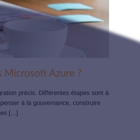
 Microsoft Azure ?
gration précis. Différentes étapes sont à
, penser à la gouvernance, construire
es [...]