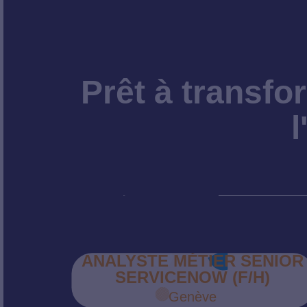
Prêt à transfo
l
ANALYSTE MÉTIER SENIOR
SERVICENOW (F/H)
Genève