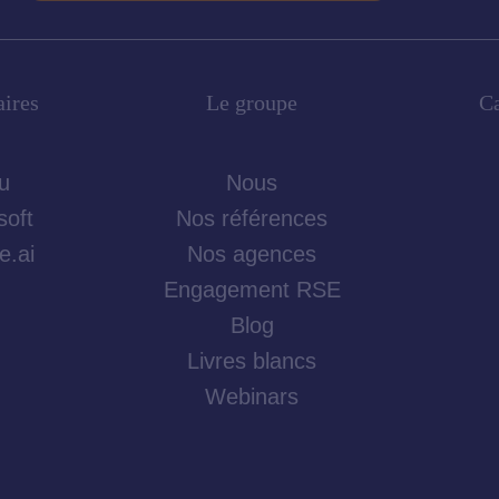
aires
Le groupe
Ca
u
Nous
soft
Nos références
e.ai
Nos agences
Engagement RSE
Blog
Livres blancs
Webinars