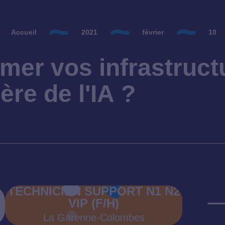
Accueil
2021
février
10
rmer vos infrastruct
'ère de l'IA ?
TECHNICIEN SUPPORT N1 N2
VIP (F/H)
La Garenne‍-‍Colombes