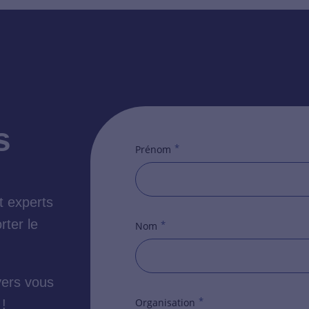
s
*
Prénom
t experts
rter le
*
Nom
vers vous
*
Organisation
!